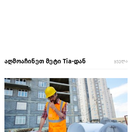
აღმოაჩინეთ მეტი Tia-დან
ყველა