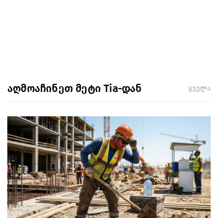
აღმოაჩინეთ მეტი Tia-დან
ყველა