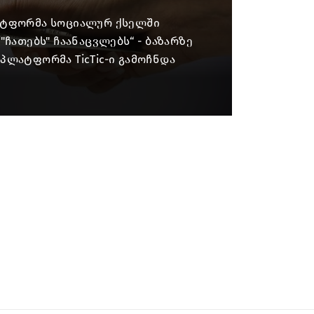
ატფორმა სოციალურ ქსელში
"ჩათებს" ჩაანაცვლებს“ - ბაზარზე
პლატფორმა TicTic-ი გამოჩნდა