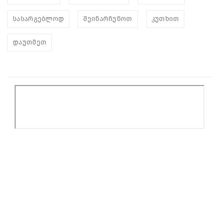
სასარგებლოდ
შეინარჩუნოთ
კუთხით
დაუთმეთ