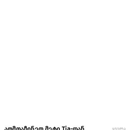
აღმოაჩინეთ მეტი Tia-დან
ყველა