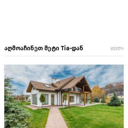
აღმოაჩინეთ მეტი Tia-დან
ყველა