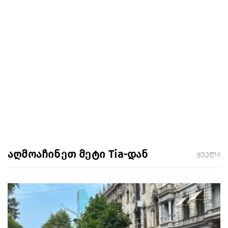
აღმოაჩინეთ მეტი Tia-დან
ყველა