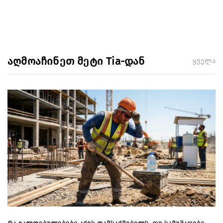
აღმოაჩინეთ მეტი Tia-დან
ყველა