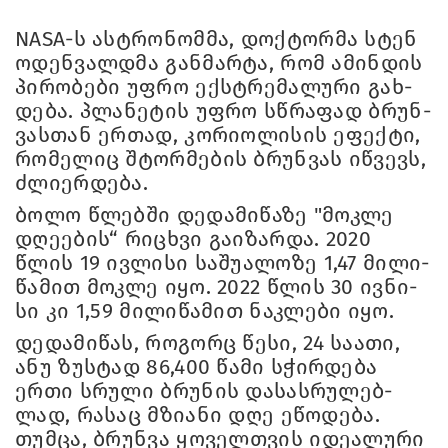
NASA-ს ას­ტრო­ნომ­მა, დოქ­ტორ­მა სტენ
ოდენ­ვალდმა გან­მარ­ტა, რომ ამინ­დის
პი­რო­ბე­ბი უფრო ექ­სტრე­მა­ლუ­რი გახ­
დე­ბა. პლა­ნე­ტის უფრო სწრა­ფად ბრუნ­
ვას­თან ერ­თად, კო­რი­ო­ლი­სის ეფექ­ტი,
რო­მე­ლიც შტორ­მე­ბის ბრუნ­ვას იწ­ვევს,
ძლი­ერ­დე­ბა.
ბოლო წლებ­ში დე­და­მი­წა­ზე "მოკ­ლე
დღე­ე­ბის“ რი­ცხვი გა­ი­ზარ­და. 2020
წლის 19 ივ­ლი­სი სა­შუ­ა­ლო­ზე 1,47 მი­ლი­
წა­მით მოკ­ლე იყო. 2022 წლის 30 ივ­ნი­
სი კი 1,59 მი­ლი­წა­მით ნაკ­ლე­ბი იყო.
დე­და­მი­წას, რო­გორც წესი, 24 სა­ა­თი,
ანუ ზუს­ტად 86,400 წამი სჭირ­დე­ბა
ერთი სრუ­ლი ბრუ­ნის და­სას­რუ­ლებ­
ლად, რა­საც მზი­ა­ნი დღე ეწო­დე­ბა.
თუმ­ცა, ბრუნ­ვა ყო­ველ­თვის იდე­ა­ლუ­რი