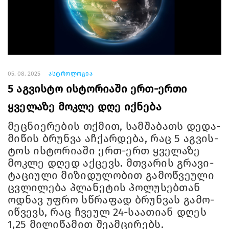
05. 08. 2025
ასტროლოგია
5 აგვისტო ისტორიაში ერთ-ერთი
ყველაზე მოკლე დღე იქნება
მეც­ნი­ე­რე­ბის თქმით, სამ­შა­ბათს დე­და­
მი­წის ბრუნ­ვა აჩ­ქარ­დე­ბა, რაც 5 აგ­ვის­
ტოს ის­ტო­რი­ა­ში ერთ-ერთ ყვე­ლა­ზე
მოკ­ლე დღედ აქ­ცევს. მთვა­რის გრა­ვი­
ტა­ცი­უ­ლი მი­ზი­დუ­ლო­ბით გა­მოწ­ვე­უ­ლი
ცვლი­ლე­ბა პლა­ნე­ტის პო­ლუ­სებ­თან
ოდ­ნავ უფრო სწრა­ფად ბრუნ­ვას გა­მო­
იწ­ვევს, რაც ჩვე­ულ 24-სა­ა­თი­ან დღეს
1,25 მი­ლი­წა­მით შე­ამ­ცი­რებს.