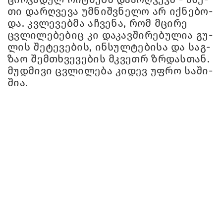
თი დარ­ღვე­ვა უმ­ნიშ­ვნე­ლო არ იქ­ნე­ბო­
და. კვლე­ვებ­მა აჩ­ვე­ნა, რომ მცი­რე
ცვლი­ლე­ბე­ბიც კი და­კავ­ში­რე­ბუ­ლია გუ­
ლის შე­ტე­ვე­ბის, ინ­სულ­ტე­ბი­სა და საგ­
ზაო შემ­თხვე­ვე­ბის მკვეთრ ზრდას­თან.
მუდ­მი­ვი ცვლი­ლე­ბა კი­დევ უფრო სა­ში­
შია.