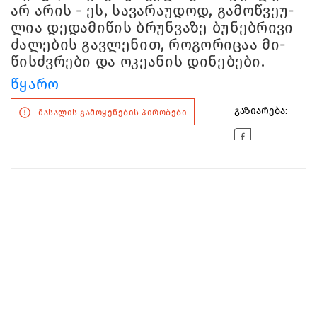
არ არის - ეს, სა­ვა­რა­უ­დოდ, გა­მოწ­ვე­უ­
ლია დე­და­მი­წის ბრუნ­ვა­ზე ბუ­ნებ­რი­ვი
ძა­ლე­ბის გავ­ლე­ნით, რო­გო­რი­ცაა მი­
წისძვრე­ბი და ოკე­ა­ნის დი­ნე­ბე­ბი.
წყა­რო
გაზიარება:
მასალის გამოყენების პირობები