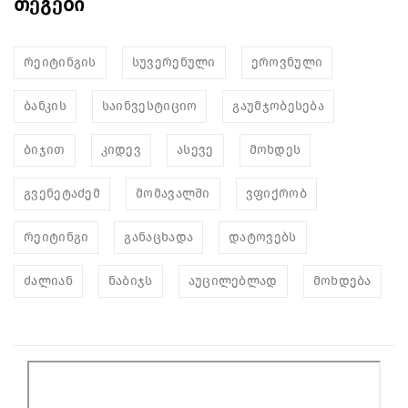
თეგები
რეიტინგის
სუვერენული
ეროვნული
ბანკის
საინვესტიციო
გაუმჯობესება
ბიჯით
კიდევ
ასევე
მოხდეს
გვენეტაძემ
მომავალში
ვფიქრობ
რეიტინგი
განაცხადა
დატოვებს
ძალიან
ნაბიჯს
აუცილებლად
მოხდება