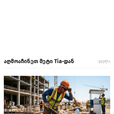
აღმოაჩინეთ მეტი Tia-დან
ყველა