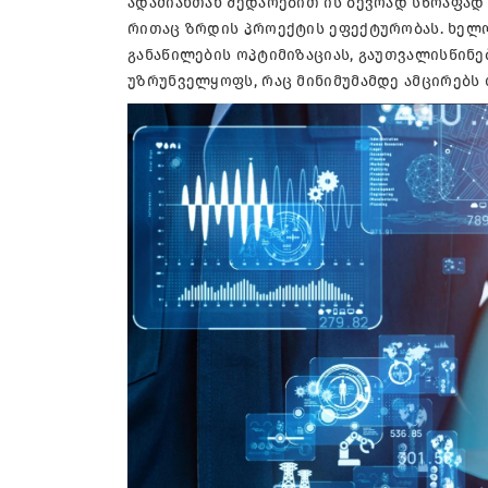
ადამიანთან შედარებით ის ბევრად სწრაფად
რითაც ზრდის პროექტის ეფექტურობას. ხელო
განაწილების ოპტიმიზაციას, გაუთვალისწინე
უზრუნველყოფს, რაც მინიმუმამდე ამცირებს 