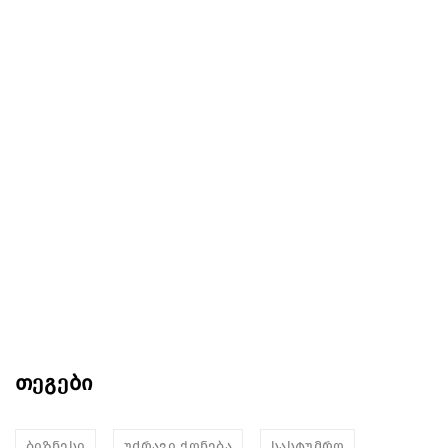
თეგები
ბიზნესი
უძრავი ქონება
სასტუმრო