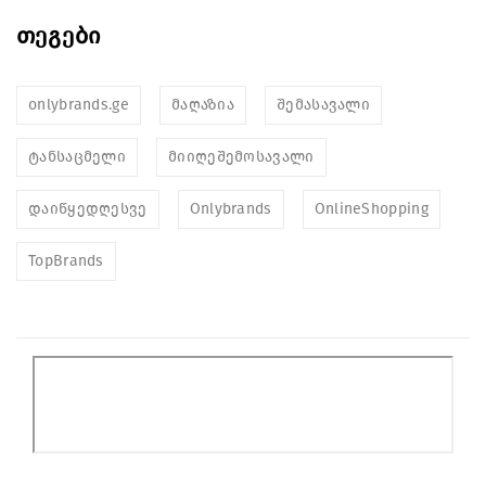
თეგები
onlybrands.ge
მაღაზია
შემასავალი
ტანსაცმელი
მიიღეშემოსავალი
დაიწყედღესვე
Onlybrands
OnlineShopping
TopBrands