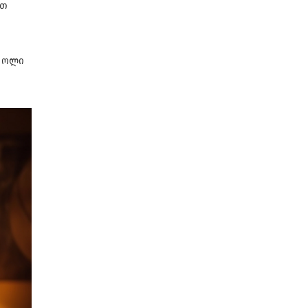
ვთ
 როლი