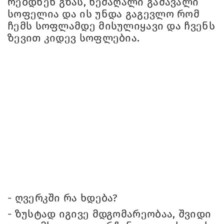
რებ­დნენ გზას, ხე­მა­ღა­ლი გა­მა­ვა­ლი
სო­ფე­ლია და ის უნდა გა­გევ­ლო რომ
ჩემს სოფ­ლამ­დე მი­სუ­ლი­ყა­ვი და ჩვენს
ზე­ვით კი­დევ სოფ­ლე­ბია.
- ღვერკში რა ხდე­ბა?
- ზუს­ტად იგი­ვე მდგო­მა­რე­ო­ბაა, შვი­დი