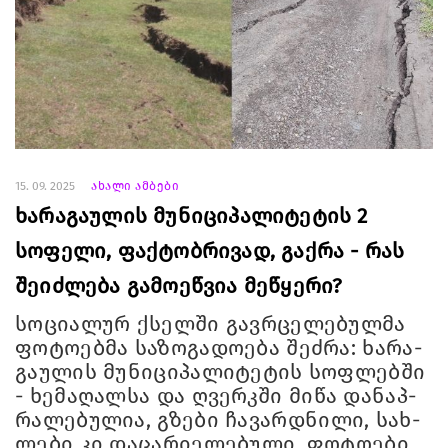
15. 09. 2025
ახალი ამბები
ხარაგაულის მუნიციპალიტეტის 2
სოფელი, ფაქტობრივად, გაქრა - რას
შეიძლება გამოეწვია მეწყერი?
სო­ცი­ა­ლურ ქსელ­ში გავ­რცე­ლე­ბულ­მა
ფო­ტო­ებ­მა სა­ზო­გა­დო­ე­ბა შეძ­რა: ხა­რა­
გა­უ­ლის მუ­ნი­ცი­პა­ლი­ტე­ტის სოფ­ლებ­ში
- ხე­მა­ღალ­სა და ღვერკში მიწა და­ნაპ­
რა­ლე­ბუ­ლია, გზე­ბი ჩა­ვარ­დნი­ლი, სახ­
ლე­ბი კი და­ცა­რი­ე­ლე­ბუ­ლი. ფო­ტო­ე­ბი