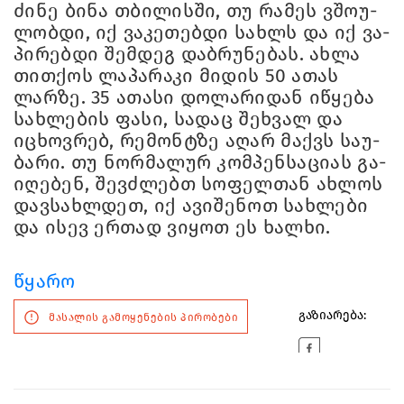
ძი­ნე ბინა თბი­ლის­ში, თუ რა­მეს ვშო­უ­
ლობ­დი, იქ ვა­კე­თებ­დი სახ­ლს და იქ ვა­
პი­რებ­დი შემ­დეგ დაბ­რუ­ნე­ბას. ახლა
თით­ქოს ლა­პა­რა­კი მი­დის 50 ათას
ლარ­ზე. 35 ათა­სი დო­ლა­რი­დან იწყე­ბა
სახ­ლე­ბის ფასი, სა­დაც შეხ­ვალ და
იცხოვ­რებ, რე­მონტზე აღარ მაქვს სა­უ­
ბა­რი. თუ ნორ­მა­ლურ კომ­პენ­სა­ცი­ას გა­
ი­ღე­ბენ, შევ­ძლებთ სო­ფელ­თან ახ­ლოს
დავ­სახ­ლდეთ, იქ ავი­შე­ნოთ სახ­ლე­ბი
და ისევ ერ­თად ვი­ყოთ ეს ხალ­ხი.
წყარო
გაზიარება:
მასალის გამოყენების პირობები