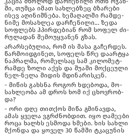
კა­ცია მხო­ლოდ დარ­ჩე­ნი­ლი ოთხ ოჯახ­
ში, თუმ­ცა იმათ სახ­ლებ­ზეც ბზა­რე­ბი
ისევ აღი­ნიშ­ნე­ბა. ხე­მა­ღალ­ში რამ­დე­
ნი­მე მო­სახ­ლეა დარ­ჩე­ნი­ლი... ზედა
სოფ­ლებს ჰპირ­დე­ბი­ან რომ სო­ფელ ძი­
რუ­ლა­დან შე­მო­უყ­ვა­ნენ გზას.
არარ­სე­ბუ­ლია, რომ ის მასა გა­ჩერ­დეს.
წარ­მო­იდ­გი­ნეთ, სო­ფელს წრე და­არ­ტყა
ნაპ­რალ­მა, რო­მელ­საც სამ კი­ლო­მეტ­
რამ­დე ზოლი აქვს და შუ­ა­ში მოქ­ცე­უ­ლი
ნელ-ნელა მი­დის მდი­ნა­რის­კენ.
- მი­წის გახ­სნა რო­გორ ხდე­ბო­და, მო­
სახ­ლე­ო­ბა ამ დროს ხომ იქ ცხოვ­რობ­
და?
- ორი დღე თით­ქოს მიწა გმი­ნავ­და,
ამას ყვე­ლა ვგრძნობ­დით. იყო ღა­მე­ე­ბი
როცა ხალ­ხს ეს­მო­და ხმე­ბი. ხის სახ­ლი
მქონ­და და ყო­ველ 30 წამ­ში ტკა­ცუ­ნის