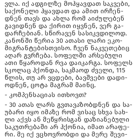
ვლა. იქ ად­გილ­ზე მოჰ­ყავ­დათ საკ­ვე­ბი,
სა­ქო­ნე­ლი ჰყავ­დათ და ამით ირ­ჩენ­
დნენ თავს და ახლა რომ აი­ძუ­ლე­ბენ
გა­ვიდ­ნენ და ქი­რით იყ­ვნენ, ვერ გა­
დარ­ჩე­ბი­ან. სწი­რა­ვენ სა­სიკ­ვდი­ლოდ.
კა­ნონ­ში წე­რია 30 ათა­სი ლარი ეკო­
მიგ­რან­ტე­ბის­თვი­სო. ჩვენ ნაკ­ვე­თე­ბიც
აღარ გვრჩე­ბა. სო­ფელ­ში არ­სე­ბუ­ლი
ათი წყა­რო­დან რვა და­ი­კარ­გა. სო­ფელს
სკო­ლაც ჰქონ­და, საკ­მა­ოდ ძვე­ლი, 115
წლის, თუ არ ვცდე­ბი, ბავ­შვე­ბი და­დი­
ოდ­ნენ, ცოტა მაგ­რამ მა­ინც.
- კომ­პენ­სა­ცი­ას ითხოვთ?
- 30 ათას ლარს გვთა­ვა­ზობ­დნენ და სა­
უ­ბა­რი იყო იმა­ზე რომ ვი­საც სხვა სახ­
ლი აქვს ან მე­წყრის­გან და­ზი­ა­ნე­ბუ­ლი
სა­კუთ­რე­ბა­ში არ ჰქო­ნია, იმათ არა­ფე­
რი. მე იქ ვცხოვ­რობ­დი და მერე შე­ვი­