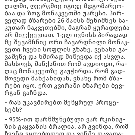
ღალ­ში, ღვერკშიც იგი­ვე მდგო­მა­რე­ო­
ბაა და ზოგ მო­ნაკ­ვეთ­ში უა­რე­სი. პირ­
ვე­ლად ბზა­რე­ბი 26 მა­ისს შე­ნიშ­ნეს სა­
კუ­თარ ნაკ­ვე­თებ­ში, მაგ­რამ ყუ­რა­დღე­ბა
არ მი­უქ­ცე­ვი­ათ. 1-ელ ივ­ნისს პი­რა­დად
მე შე­ვამ­ჩნიე ორი ჩა­ვარ­დნი­ლი მო­ნაკ­
ვე­თი ჩვე­ნი სოფ­ლის გზა­ზე. ვე­ნა­ხი გა­
ვა­შე­ნე და ხში­რად მი­წევ­და იქ ას­ვლა.
მახ­სოვს, მან­ქა­ნით რომ ავ­დი­ო­დი, რა­
ღაც მო­ნაკ­ვეთ­ზე გა­უ­ჭირ­და. რომ გად­
მო­ვე­დი მან­ქა­ნი­დან, ვნა­ხე რომ ბზა­
რე­ბი იყო. ერთ კვი­რა­ში ბზა­რე­ბი ბევ­
რგან გაჩ­ნდა.
- რას უკავ­ში­რებთ მე­წყრულ პრო­ცე­
სებს?
- 95%-ით დარ­წმუ­ნე­ბუ­ლი ვარ რკი­ნიგ­
ზის გაყ­ვა­ნის ბრა­ლია. არ გვინ­და, რომ
ჩვენც ვცდე­ბო­დეთ და ვინ­მე და­ვა­და­