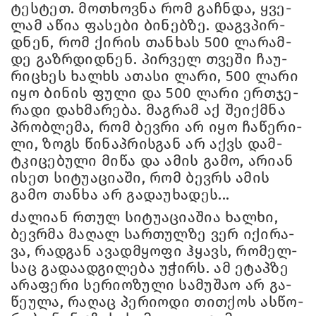
ტეს­ტეთ. მო­თხოვ­ნა რომ გაჩ­ნდა, ყვე­
ლამ აწია ფა­სე­ბი ბი­ნებ­ზე. დაგვპირ­
დნენ, რომ ქი­რის თან­ხას 500 ლა­რამ­
დე გაზ­რდიდ­ნენ. პირ­ველ თვე­ში ჩა­უ­
რი­ცხეს ხალ­ხს ათა­სი ლარი, 500 ლარი
იყო ბი­ნის ფული და 500 ლარი ერთჯე­
რა­დი დახ­მა­რე­ბა. მაგ­რამ აქ შე­იქ­მნა
პრობ­ლე­მა, რომ ბევ­რი არ იყო ჩა­წე­რი­
ლი, ზოგს წი­ნაპ­რის­გან არ აქვს დამ­
ტკი­ცე­ბუ­ლი მიწა და ამის გამო, არი­ან
ისეთ სი­ტუ­ა­ცი­ა­ში, რომ ბევ­რს ამის
გამო თან­ხა არ გა­და­უ­ხა­დეს...
ძა­ლი­ან რთულ სი­ტუ­ა­ცი­ა­შია ხალ­ხი,
ბევ­რმა მა­ღალ სარ­თულ­ზე ვერ იქი­რა­
ვა, რად­გან ავად­მყო­ფი ჰყავს, რო­მელ­
საც გა­და­ად­გი­ლე­ბა უჭირს. ამ ეტაპ­ზე
არა­ფე­რი სე­რი­ო­ზუ­ლი სა­მუ­შაო არ გა­
წე­უ­ლა, რა­ღაც პე­რი­ო­დი თით­ქოს ას­წო­