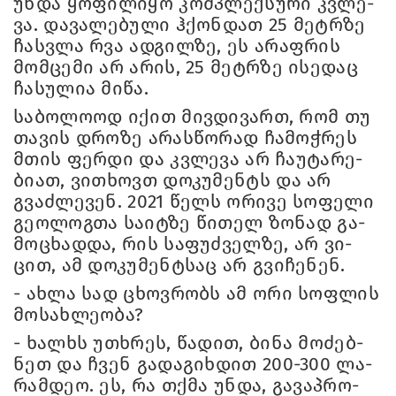
უნდა ყო­ფი­ლი­ყო კომ­პლექ­სუ­რი კვლე­
ვა. და­ვა­ლე­ბუ­ლი ჰქონ­დათ 25 მეტრზე
ჩას­ვლა რვა ად­გილ­ზე, ეს არაფ­რის
მომ­ცე­მი არ არის, 25 მეტრზე ისე­დაც
ჩა­სუ­ლია მიწა.
სა­ბო­ლო­ოდ იქით მივ­დი­ვართ, რომ თუ
თა­ვის დრო­ზე არას­წო­რად ჩა­მოჭ­რეს
მთის ფერ­დი და კვლე­ვა არ ჩა­უ­ტა­რე­
ბი­ათ, ვი­თხოვთ დო­კუ­მენტს და არ
გვაძ­ლე­ვენ. 2021 წელს ორი­ვე სო­ფე­ლი
გე­ო­ლოგ­თა სა­იტ­ზე წი­თელ ზო­ნად გა­
მო­ცხად­და, რის სა­ფუძ­ველ­ზე, არ ვი­
ცით, ამ დო­კუ­მენ­ტსაც არ გვი­ჩე­ნენ.
- ახლა სად ცხოვ­რობს ამ ორი სოფ­ლის
მო­სახ­ლე­ო­ბა?
- ხალ­ხს უთხრეს, წა­დით, ბინა მო­ძებ­
ნეთ და ჩვენ გა­და­გიხ­დით 200-300 ლა­
რამ­დეო. ეს, რა თქმა უნდა, გა­ვაპ­რო­