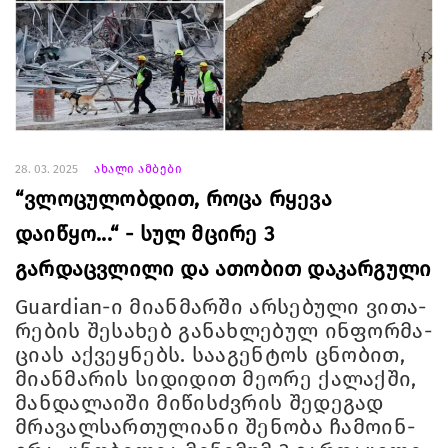
28. 03. 2025
ახალი ამბები
“ვლოცულობდით, როცა რყევა
დაიწყო...“ - სულ მცირე 3
გარდაცვლილი და ათობით დაკარგული
Guardian-ი მი­ან­მარ­ში არ­სე­ბუ­ლი ვი­თა­
რე­ბის შე­სა­ხებ გა­ნახ­ლე­ბულ ინ­ფორ­მა­
ცი­ას აქ­ვეყ­ნებს. სა­ა­გენ­ტოს ცნო­ბით,
მი­ან­მა­რის სი­დი­დით მე­ო­რე ქა­ლაქ­ში,
მან­და­ლა­ი­ში მი­წისძვრის შე­დე­გად
მრა­ვალ­სარ­თუ­ლი­ა­ნი შე­ნო­ბა ჩა­მო­ინ­