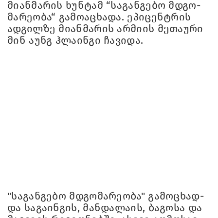
მი­ან­მა­რის ხუნ­ტამ “სა­გან­გე­ბო მდგო­
მა­რე­ო­ბა“ გა­მო­ა­ცხა­და. ეპი­ცენ­ტრის
ად­გილ­ზე მი­ან­მა­რის არ­მი­ის მე­თა­უ­რი
მინ აუნგ ჰლა­ინ­გი ჩა­ვი­და.
"სა­გან­გე­ბო მდგო­მა­რე­ო­ბა" გა­მო­ცხად­
და სა­გა­ინ­გის, მან­და­ლა­ის, ბა­გო­სა და