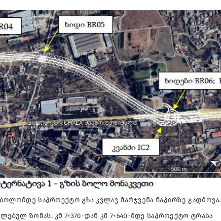
ის ბოლომდე საპროექტო გზა კვლავ მარჯვენა ნაპირზე გადმოვა.
ლებულ ზონას. კმ 7+370-დან კმ 7+640-მდე საპროექტო ტრასა