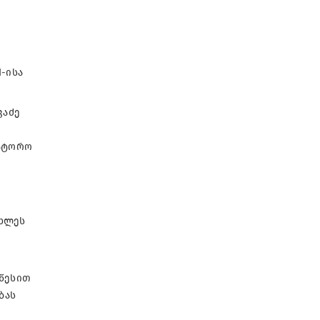
-ისა
ვაძე
რატორო
ი
ახლეს
წესით
ბას