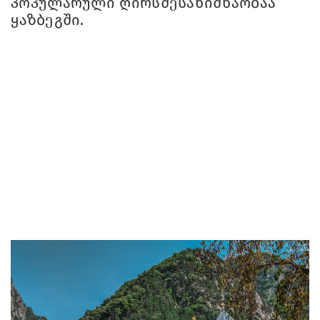
პოპულარული ღირსშესანიშნაობაა
ყაზბეგში.