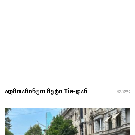
აღმოაჩინეთ მეტი Tia-დან
ყველა