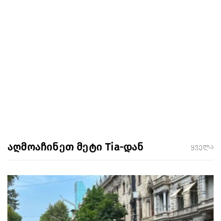
აღმოაჩინეთ მეტი Tia-დან
ყველა