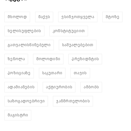
მხოლოდ
მაქვს
ვსინჯოთყველა
შტოზე
ხელისუფლების
კონსტიტუციით
გათვალისწინებული
საშუალებებით
ზეწოლა
მოლოდინი
პრეზიდნტის
პოზიციაზე
საკუთარი
თავის
ადამიანების
აქტიურობის
ამბობს
საზოგადოებრივი
ჯანმრთელობის
მაგისტრი