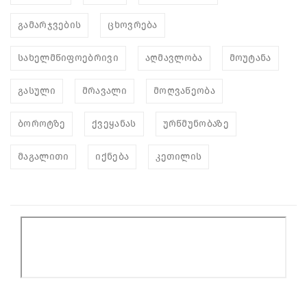
გამარჯვების
ცხოვრება
სახელმწიფოებრივი
აღმავლობა
მოუტანა
გასული
მრავალი
მოღვაწეობა
ბოროტზე
ქვეყანას
ურწმუნობაზე
მაგალითი
იქნება
კეთილის