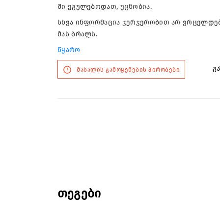
ში ეგუ­ლე­ბო­დათ, უც­ნო­ბია.
სხვა ინ­ფორ­მა­ცია ჯერ­ჯე­რო­ბით არ ვრცელ­დე­ბა. 
მას ბრალს.
წყარო
გა
მასალის გამოყენების პირობები
თეგები