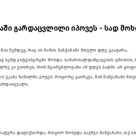
ანაში გარდაცვლილი იპოვეს - სად მო
ას შემ­დეგ, რაც ის მა­მის მან­ქა­ნა­ში მთე­ლი დღე გა­ა­ტა­რა..
ქ სენტ პი­ტეს­ბერ­გში მოხ­და. სა­მარ­თალ­დამ­ცა­ვე­ბის ცნო­ბით, 
დ­გილ­ზე კი უთხრეს, რომ მცი­რე­წლო­ვა­ნი იმ დღეს ბაღ­ში არ ყო­ფი
ნის უკა­ნა ნა­წილ­ში პო­ვეს. რო­გორც გა­ირ­კვა, მან მან­ქა­ნა­ში მთ
არ­და­იც­ვა­ლა.
­ტუ­რა და­ფიქ­სირ­და. რო­გორ მოხ­ვდა ბავ­შვი მან­ქა­ნა­ში, თუ ი