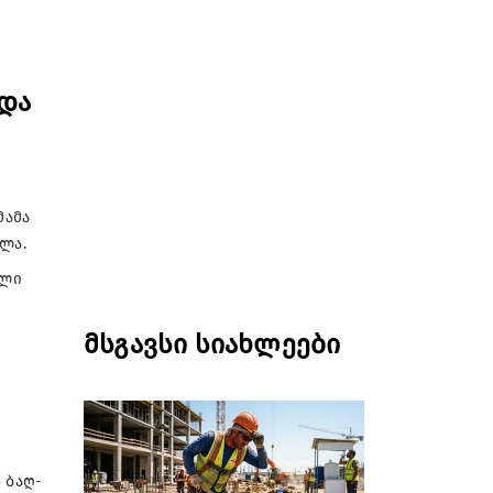
ხდა
მამა
­ლა.
ე­ლი
მსგავსი სიახლეები
ს ბაღ­