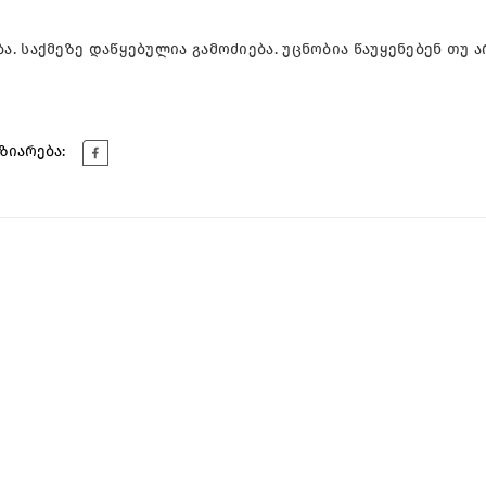
საქ­მე­ზე და­წყე­ბუ­ლია გა­მო­ძი­ე­ბა. უც­ნო­ბია წა­უ­ყე­ნე­ბენ თუ ა
ზიარება: