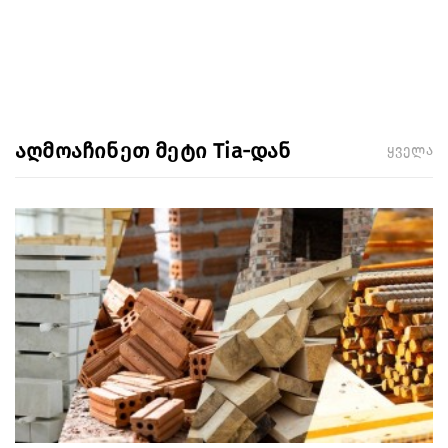
აღმოაჩინეთ მეტი Tia-დან
ყველა