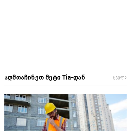
აღმოაჩინეთ მეტი Tia-დან
ყველა